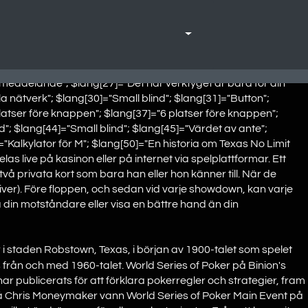
it holdem) i full ring. Under 20 big blinds talar kalkylatorn om
in bordsposition, din andel av big blind-ante och ditt antal big
$lang[8]="Andra kartan"; $lang[9]="Samma färg?";
4]="Pot size"; $lang[15]="Follow-up"; $lang[16]="Känn till
nte error"; $lang[21]="Antalet persienner måste vara mellan 1 och
t meddelande"; $lang[27]="Det här verktyget är bara för din
ala nätverk"; $lang[30]="Small blind"; $lang[31]="Button";
latser före knappen"; $lang[37]="6 platser före knappen";
"; $lang[44]="Small blind"; $lang[45]="Värdet av ante";
"Kalkylator för M"; $lang[50]="En historia om Texas No Limit
 live på kasinon eller på internet via spelplattformar. Ett
 två privata kort som bara han eller hon känner till. När de
 (river). Före floppen, och sedan vid varje showdown, kan varje
 din motståndare eller visa en bättre hand än din
r i staden Robstown, Texas, i början av 1900-talet som spelet
 från och med 1960-talet. World Series of Poker på Binion's
publicerats för att förklara pokerregler och strategier, fram
då Chris Moneymaker vann World Series of Poker Main Event på