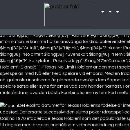
push or fold poker calculator. Den här kalkylatorn är utformad f
för dig om du ska
PUSH eller FOLD
din hand för att få en nash-b
blinds. Det här skriptet är bara ett gratis verktyg som bygger 
$lang[10]="Position"; $lang[11]="Procentuell andel av förskott";
grytans kust"; $lang[17]="Resultat Push or Fold - Poker"; $lang[1
20"; $lang[22]="Regel"; $lang[23]="Alla verktyg"; $lang[24]="Tr
information, vi kan inte hållas ansvariga för dina pokervinster e
$lang[32]="Cutoff"; $lang[33]="Hijack"; $lang[34]="3 platser fö
$lang[38]="No ante"; $lang[39]="Svenska"; $lang[40]="Hem"; $la
$lang[46]="M-kalkylator - Pokerverktyg"; $lang[47]="Calculer"; 
Hold'em"; $lang[51]="Texas No Limit Hold'em är den mest spelade
spel spelas med två eller flera spelare vid ett bord. Med en tradi
obligatoriska insatserna är placerade avslöjas fem öppna kort, fö
spelare satsa eller syna för att se vad som händer härnäst. Fö
motståndare, dvs. den bästa kombinationen av fem kort mellan d
Det exakta datumet för Texas Hold'em:s födelse är inte
uppstod. Det ersatte successivt den slutna poker (dragspel) oc
Casino 1970 etablerade Texas Hold'em som det populäraste spel
till dagens mer tekniska innehåll som videohandledning och 