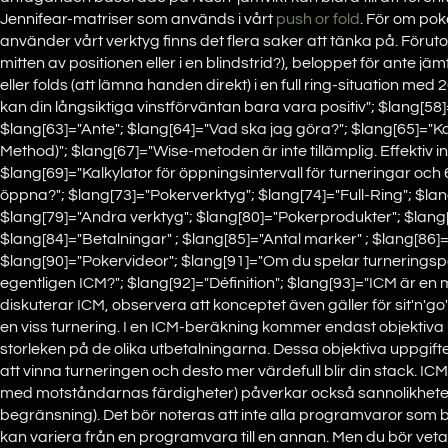
Jennifear-matriser som används i vårt
push or fold
. För om poker förenklas till att gå all-in eller passera blir besluten kalkylerbara."; $lang[56]="Verktygsoperation"; $lang[57]="Innan du använder vårt verktyg finns det flera saker att tänka på. Förutom värdet på våra kort och om de är i samma färg eller inte, ska du noggrant notera din position (är jag först med att syna, i mitten av positionen eller i en blindstrid?), beloppet för ante jämfört med beloppet för blinds och ditt totala antal big blinds. Självklart tar kalkylatorn bara hänsyn till pushes (att gå all-in direkt) eller folds (att lämna handen direkt) i en full ring-situation med 20 blinds eller mindre, och inte enkla höjningar, för att förenkla och automatisera spelet. Tack vare denna matematiska lösning kan din långsiktiga vinstförväntan bara vara positiv"; $lang[58]="Partager"; $lang[59]="Situation"; $lang[60]="Han trycker på"; $lang[61]="I Push?"; $lang[62]="Effektiv matta (minsta)"; $lang[63]="Ante"; $lang[6