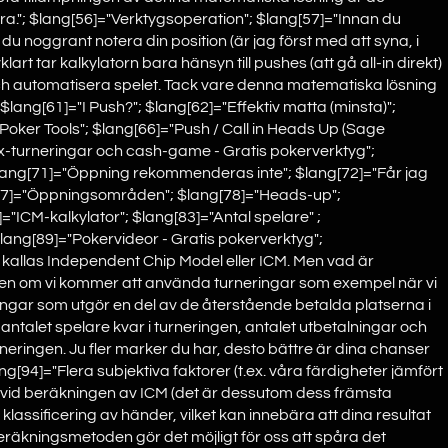
å femte plats och det är uppenbart att hans stack inte är värd fem gånger så mycket som den skulle vara i ett cash game. Precis som om du dubblerar på din första turneringshand har du inte dubbla chanser att vinna turneringen och därför är din stack inte dubbelt så värdefull."; $lang[120]="Avantages"; $lang[121]="I exemplet ovan är ICM-utbetalningarna korrekta endast vid denna tidpunkt i turneringen. Om en ny hand spelas och spelarna vinner eller förlorar marker, kommer den totala summan som tilldelas dem att ändras. Du kan se en fördel med denna ICM-affär direkt: en betald plats har just lagts till (5:e plats). Om du är med i en turnering som exemplet ovan och du ser att de återstående spelarna är av din kaliber (eller bättre), rekommenderas det starkt att du gör en ICM-affär och tar ut din andel. Eftersom det finns en stor variation i turneringar är detta ett sätt att minska variationen genom att ta ut det du är skyldig. När alla spelare har accepterat detta avtal (för att ICM-avtalet ska vara giltigt måste alla spelare acceptera det) är turneringen över och inga fler händer kommer att spelas. Sammanfattningsvis kan man säga att fördelarna med att ta en ICM-affär i vissa situationer är tidsbesparing (du behöver inte fortsätta spela turneringen) och lägre varians (i en situation där alla spelare är lika starka kommer turfaktorn att ta mycket plats under resten av turneringen)."; $lang[122]="Inconvénients"; $lang[123]="När du läser CIM-modellens beräkningsmässiga fördelar kan du förmodligen dra slutsatser om dess nackdelar. Föreställ dig att du deltar i ovanstående exempel på en turnering med fyra fritidsspelare medan du är ett utmärkt proffs. I den här situationen kan du räkna med att dina motståndare kommer att göra fler misstag än vad du kommer att göra under turneringen. Om någon frågar dig om du vill acceptera ett turneringsavtal genom att få betalt enligt ICM-beräkningsmetoden bör du därför tacka nej till erbjudandet. I det långa loppet vet du att du kommer att tjäna mer pengar genom att fortsätta spela turneringen än genom att gå med på att \"sälja\" din stack för en summa som ICM har fastställt. CMI-beräkningen tar inte hänsyn till spelarnas skicklighet vid bordet."; $lang[124]="Om du inte spelar för pengar utanför din komfortzon ska du aldrig acceptera en ICM-affär när du är betydligt starkare än spelarna vid bordet eller har en orimlig fördel i stacken. Genom att studera olika ICM-situationer inser vi att den stora stacken har en stark hävstångseffekt på den medelstora stacken, särskilt när det finns många små stackar. De medelstora stackarna måste spela mycket konservativt i väntan på att de små stackarna ska elimineras. De stora stackarna kommer att ha en stor möjlighet att bluffa de medelstora stackarna med hög frekvens."; $lang[125]="Andra faktorer kan påverka resultatet av en turnering och kommer inte att beaktas av ICM. Till exempel kommer du att märka att vissa spelare är i bättre form än andra i en mycket lång turnering som närmar sig sitt slut i World Series of Poker, vilket påverkar kvaliteten på deras beslut. Om en eller flera spelare dessutom spelar för buy-ins som ligger utanför deras komfortzon kan det också försämra kvaliteten på deras spel. I en $5-turnering är det ingen som bryr sig särskilt mycket om att hamna på bubblan och att inte ta sig till de betalda platserna. Men i en turnering där första platsen betalas ut med 1 miljon dollar är det en annan sak, särskilt om den summan motsvarar 20 års lön för dig (till skillnad från en miljardär som fortsätter att spela poker som om ingenting hade hänt). Om en av de kvarvarande spelarna inte är rädd för att vara bubbelkillen och gå tomhänt, kan han eller hon vara mycket aggressiv och sätta stor press på de andra spelarna. Hans chanser att nå den första platsen är därför mycket större än de andra med samma summa pengar"; $lang[126]="Vad är ett ICM-fel?"; $lang[127]="Om du lyssnar på poker på TV har du kanske hört talas om ett ICM-fel. Det är inte viktigt att ha en extremt skarp förståelse för ICM för att vara en bra turneringsspelare, men det är ändå viktigt att ha en grundläggande förståelse för ICM för att undvika mycket kostsamma misstag. För att förklara vad ett ICM-fel är finns det inget bättre än ett enkelt exempel"; $lang[12