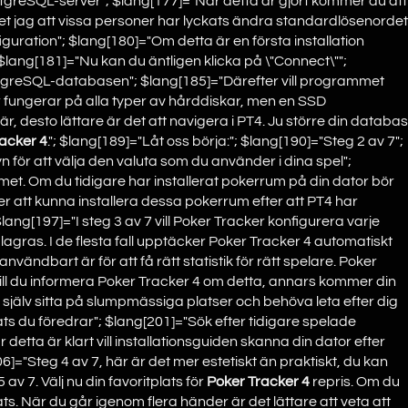
acker 4
."; $lang[189]="Låt oss börja:"; $lang[190]="Steg 2 av 7";
 för att välja den valuta som du använder i dina spel";
mmet. Om du tidigare har installerat pokerrum på din dator bör
er att kunna installera dessa pokerrum efter att PT4 har
$lang[197]="I steg 3 av 7 vill Poker Tracker konfigurera varje
lagras. I de flesta fall upptäcker Poker Tracker 4 automatiskt
nvändbart är för att få rätt statistik för rätt spelare. Poker
m vill du informera Poker Tracker 4 om detta, annars kommer din
e dig själv sitta på slumpmässiga platser och behöva leta efter dig
 plats du föredrar"; $lang[201]="Sök efter tidigare spelade
tta är klart vill installationsguiden skanna din dator efter
6]="Steg 4 av 7, här är det mer estetiskt än praktiskt, du kan
av 7. Välj nu din favoritplats för
Poker Tracker 4
repris. Om du
s. När du går igenom flera händer är det lättare att veta att