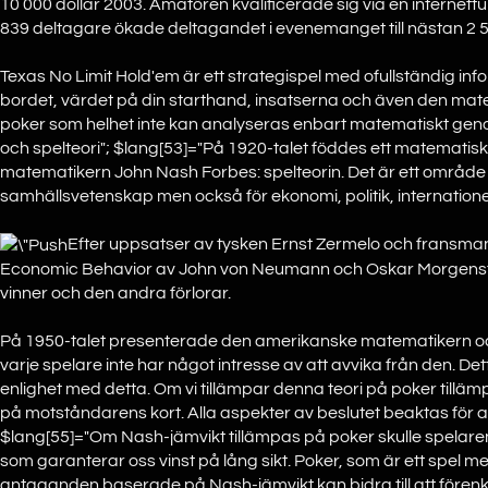
10 000 dollar 2003. Amatören kvalificerade sig via en internetturn
839 deltagare ökade deltagandet i evenemanget till nästan 2 50
Texas No Limit Hold'em är ett strategispel med ofullständig infor
bordet, värdet på din starthand, insatserna och även den mate
poker som helhet inte kan analyseras enbart matematiskt geno
och spelteori"; $lang[53]="På 1920-talet föddes ett matemati
matematikern John Nash Forbes: spelteorin. Det är ett område i
samhällsvetenskap men också för ekonomi, politik, internationel
Efter uppsatser av tysken Ernst Zermelo och fransma
Economic Behavior av John von Neumann och Oskar Morgenstern 
vinner och den andra förlorar.
På 1950-talet presenterade den amerikanske matematikern och
varje spelare inte har något intresse av att avvika från den. De
enlighet med detta. Om vi tillämpar denna teori på poker tillä
på motståndarens kort. Alla aspekter av beslutet beaktas för att 
$lang[55]="Om Nash-jämvikt tillämpas på poker skulle spelaren a
som garanterar oss vinst på lång sikt. Poker, som är ett spel m
antaganden baserade på Nash-jämvikt kan bidra till att fören