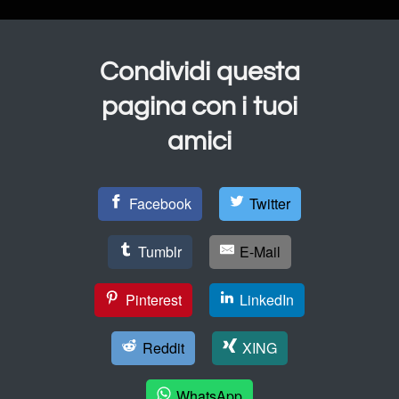
Condividi questa
pagina con i tuoi
amici
Facebook
Twitter
Tumblr
E-Mail
Pinterest
LinkedIn
Reddit
XING
WhatsApp