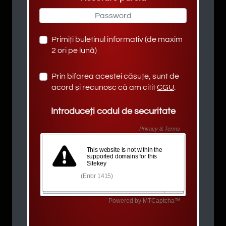
Primiți buletinul informativ (de maxim
2 ori pe lună)
Prin bifarea acestei căsuțe, sunt de
acord și recunosc că am citit
CGU
.
Introduceți codul de securitate