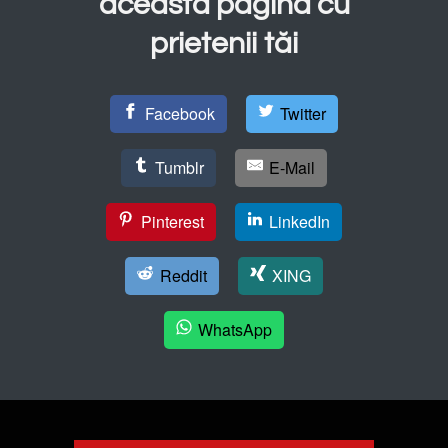
această pagină cu
prietenii tăi
Facebook
Twitter
Tumblr
E-Mail
Pinterest
LinkedIn
Reddit
XING
WhatsApp