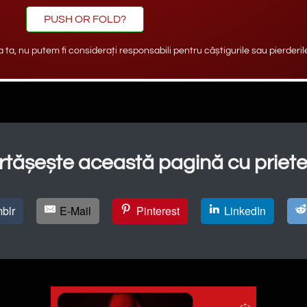
PUSH OR FOLD?
a, nu putem fi considerați responsabili pentru câștigurile sau pierderile
tășește această pagină cu prieten
blr
E-Mail
Pinterest
LinkedIn