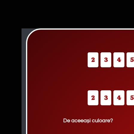
2
3
4
5
2
3
4
5
De aceeași culoare?