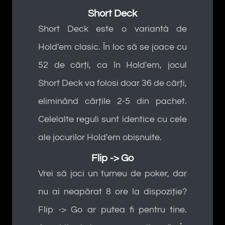
Short Deck
Short Deck este o variantă de
Hold'em clasic. În loc să se joace cu
52 de cărți, ca în Hold'em, jocul
Short Deck va folosi doar 36 de cărți,
eliminând cărțile 2-5 din pachet.
Celelalte reguli sunt identice cu cele
ale jocurilor Hold'em obișnuite.
Flip -> Go
Vrei să joci un turneu de poker, dar
nu ai neapărat 8 ore la dispoziție?
Flip -> Go ar putea fi pentru tine.