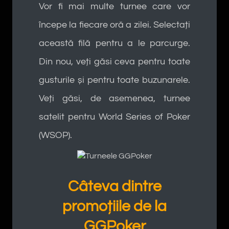
Vor fi mai multe turnee care vor
începe la fiecare oră a zilei. Selectați
această filă pentru a le parcurge.
Din nou, veți găsi ceva pentru toate
gusturile și pentru toate buzunarele.
Veți găsi, de asemenea, turnee
satelit pentru World Series of Poker
(WSOP).
Câteva dintre
promoțiile de la
GGPoker