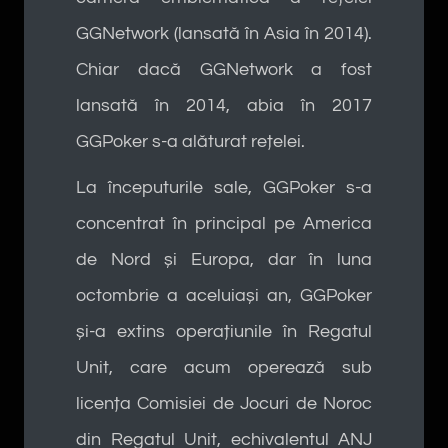
GGNetwork (lansată în Asia în 2014).
Chiar dacă GGNetwork a fost
lansată în 2014, abia în 2017
GGPoker s-a alăturat rețelei.
La începuturile sale, GGPoker s-a
concentrat în principal pe America
de Nord și Europa, dar în luna
octombrie a aceluiași an, GGPoker
și-a extins operațiunile în Regatul
Unit, care acum operează sub
licența Comisiei de Jocuri de Noroc
din Regatul Unit, echivalentul ANJ