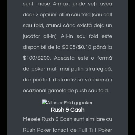
sunt mese 4-max, unde veți avea
doar 2 opțiuni: all in sau fold (sau call
sau fold, atunci când există deja un
jucător all-in). All-in sau fold este
disponibil de la $0.05/$0.10 până la
$100/$200. Aceasta este o formă
de poker mult mai puțin strategică,
dar poate fi distractiv să vă exersați
ocazional gamele de push sau fold.
Rush & Cash
Mesele Rush & Cash sunt similare cu
Rush Poker lansat de Full Tilt Poker