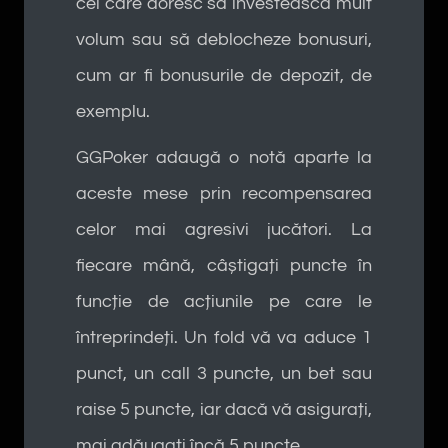
cei care doresc să investească mult
volum sau să deblocheze bonusuri,
cum ar fi bonusurile de depozit, de
exemplu.
GGPoker adaugă o notă aparte la
aceste mese prin recompensarea
celor mai agresivi jucători. La
fiecare mână, câștigați puncte în
funcție de acțiunile pe care le
întreprindeți. Un fold vă va aduce 1
punct, un call 3 puncte, un bet sau
raise 5 puncte, iar dacă vă asigurați,
mai adăugați încă 5 puncte.