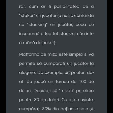
rar, cum ar fi posibilitatea de a
"staker" un jucător (a nu se confunda
cu "stacking" un jucător, ceea ce
înseamnă a lua tot stack-ul său într-
o mână de poker).
Platforma de miză este simplă și vă
permite să cumpărați un jucător la
alegere. De exemplu, un prieten de-
al tău joacă un turneu de 100 de
dolari. Decideți să "mizați" pe el/ea
pentru 30 de dolari. Cu alte cuvinte,
cumpărați 30% din acțiunile sale și,