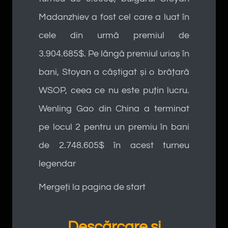
Madanzhiev a fost cel care a luat în
cele din urmă premiul de
3.904.685$. Pe lângă premiul uriaș în
bani, Stoyan a câștigat și o brățară
WSOP, ceea ce nu este puțin lucru.
Wenling Gao din China a terminat
pe locul 2 pentru un premiu în bani
de 2.748.605$ în acest turneu
legendar
Mergeți la pagina de start
Descărcare și