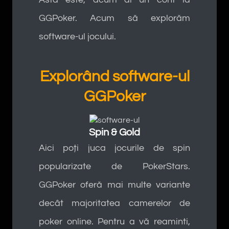
GGPoker. Acum să explorăm
software-ul jocului.
Explorând software-ul
GGPoker
Spin & Gold
Aici poți juca jocurile de spin
popularizate de PokerStars.
GGPoker oferă mai multe variante
decât majoritatea camerelor de
poker online. Pentru a vă reaminti,