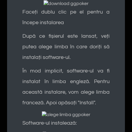
Faceți dublu clic pe el pentru a
începe instalarea
După ce fișierul este lansat, veți
putea alege limba în care doriți să
instalați software-ul.
În mod implicit, software-ul va fi
instalat în limba engleză. Pentru
această instalare, vom alege limba
franceză. Apoi apăsați "Install".
Software-ul instalează: