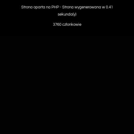
Strona oparta na PHP - Strona wygenerowana w 0.41
sekunda(y)
3760 członkowie