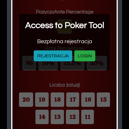
PozycjaAnte Percentage
Access to Poker Tool
SB
Bezpłatna rejestracja
Ante Percentage
REJESTRACJA
LOGIN
No
10%
12.5%
20%
Liczba żaluzji
20
19
18
17
16
15
14
13
12
11