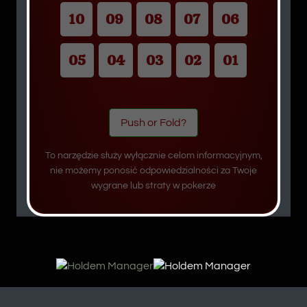
10
09
08
07
06
05
04
03
02
01
Push or Fold?
To narzędzie służy wyłącznie celom informacyjnym,
nie możemy ponosić odpowiedzialności za Twoje
wygrane lub straty w pokerze