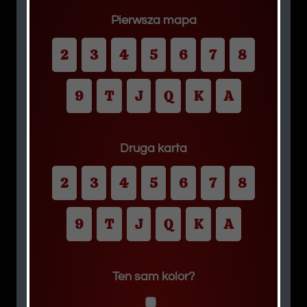
Pierwsza mapa
2
3
4
5
6
7
8
9
T
J
Q
K
A
Druga karta
2
3
4
5
6
7
8
9
T
J
Q
K
A
Ten sam kolor?