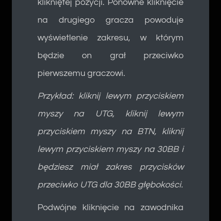
klikniętej pozycji. Ponowne kliknięcie
na drugiego gracza powoduje
wyświetlenie zakresu, w którym
będzie on grał przeciwko
pierwszemu graczowi.
Przykład: kliknij lewym przyciskiem
myszy na UTG, kliknij lewym
przyciskiem myszy na BTN, kliknij
lewym przyciskiem myszy na 30BB i
będziesz miał zakres przycisków
przeciwko UTG dla 30BB głębokości.
Podwójne kliknięcie na zawodnika