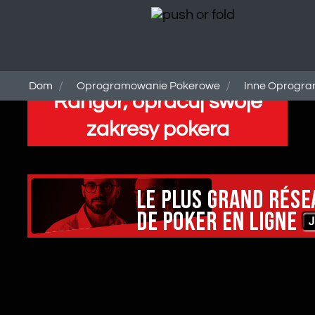
Dom
Oprogramowanie Pokerowe
Inne Oprogra
Rangor, opracuj swoje
zakresy pokera