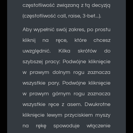
częstotliwość związaną z tą decyzją
(częstotliwość call, raise, 3-bet...).
Aby wypełnić swój zakres, po prostu
kliknij na ręce, które chcesz
uwzględnić. Kilka skrótów do
szybszej pracy: Podwójne kliknięcie
w prawym dolnym rogu zaznacza
wszystkie pary. Podwójne kliknięcie
w prawym górnym rogu zaznacza
wszystkie ręce z asem. Dwukrotne
kliknięcie lewym przyciskiem myszy
na rękę spowoduje włączenie