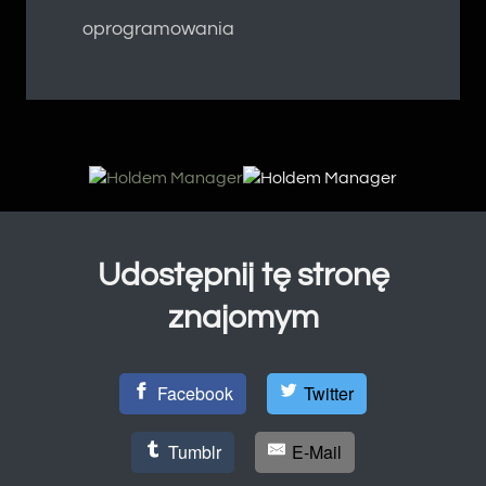
oprogramowania
Udostępnij tę stronę
znajomym
Facebook
Twitter
Tumblr
E-Mail