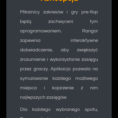
Miłośnicy zakresów i gry pre-flop
będą zachwyceni tym
oprogramowaniem. Rangor
zapewnia interaktywne
doświadczenie, aby zwiększyć
zrozumienie i wykorzystanie zasięgu
przez graczy. Aplikacja pozwala na
symulowanie każdego możliwego
miejsca i kojarzenie z nim
najlepszych zasięgów
Dla każdego wybranego spotu,