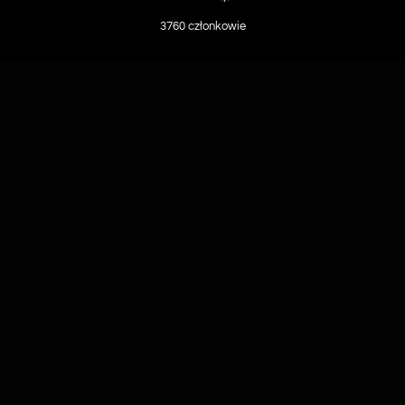
3760 członkowie