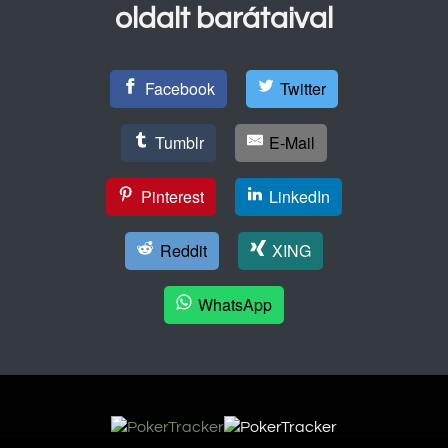
oldalt barátaival
Facebook
Twitter
Tumblr
E-Mail
Pinterest
LinkedIn
Reddit
XING
WhatsApp