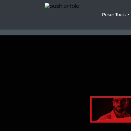
Poker Tools