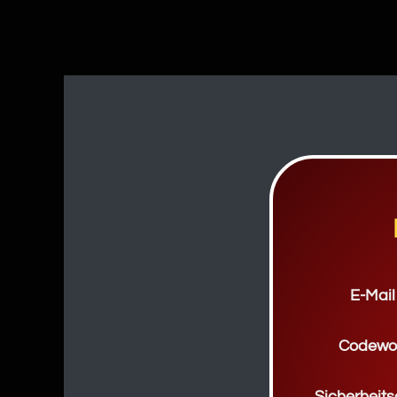
E-Mail
Codewo
Sicherheit