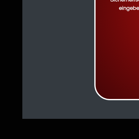
eingeb