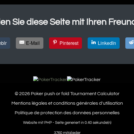
len Sie diese Seite mit Ihren Freu
blr
E-Mail
Pinterest
LinkedIn
© 2026 Poker
push or fold
Tournament Calculator
Mentions légales et conditions générales d'utilisation
Politique de protection des données personnelles
Website mit PHP - Seite generiert in 0.40 sekunde(n)
3760 mitglieder