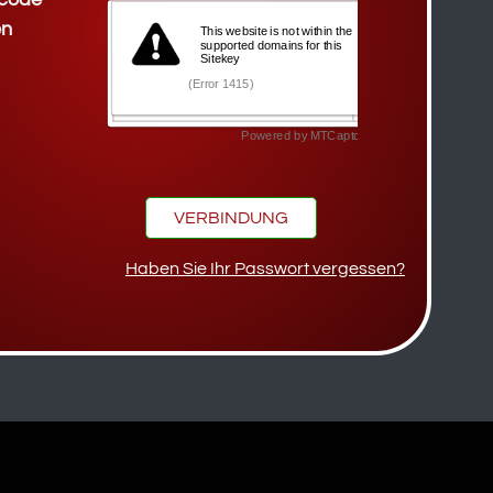
en
VERBINDUNG
Haben Sie Ihr Passwort vergessen?