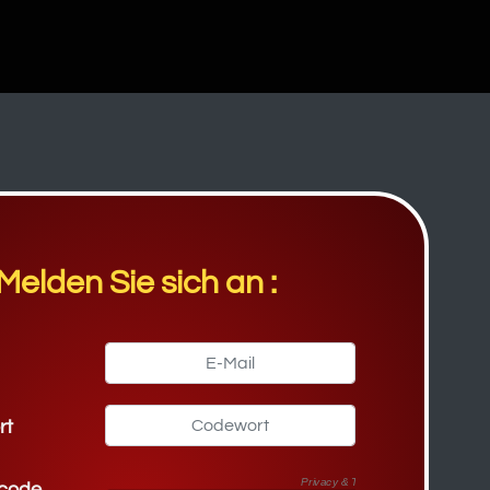
Melden Sie sich an :
rt
scode