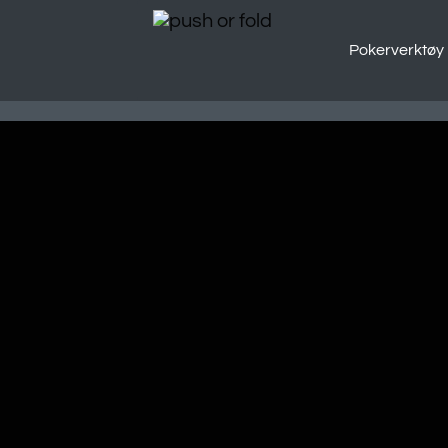
Pokerverktøy