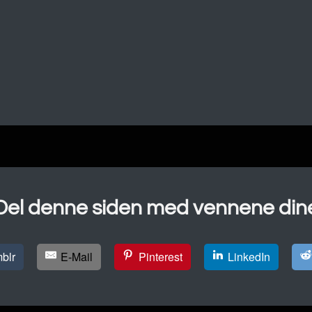
Del denne siden med vennene din
blr
E-Mail
Pinterest
LinkedIn