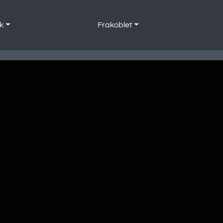
k
Frakoblet