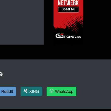
e
Reddit
XING
WhatsApp