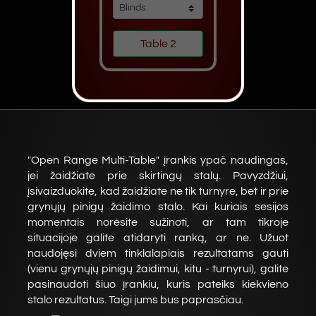
"Open Range Multi-Table" įrankis ypač naudingas,
jei žaidžiate prie skirtingų stalų. Pavyzdžiui,
įsivaizduokite, kad žaidžiate ne tik turnyre, bet ir prie
grynųjų pinigų žaidimo stalo. Kai kuriais sesijos
momentais norėsite sužinoti, ar tam tikroje
situacijoje galite atidaryti ranką, ar ne. Užuot
naudojęsi dviem tinklalapiais rezultatams gauti
(vienu grynųjų pinigų žaidimui, kitu - turnyrui), galite
pasinaudoti šiuo įrankiu, kuris pateiks kiekvieno
stalo rezultatus. Taigi jums bus paprasčiau.