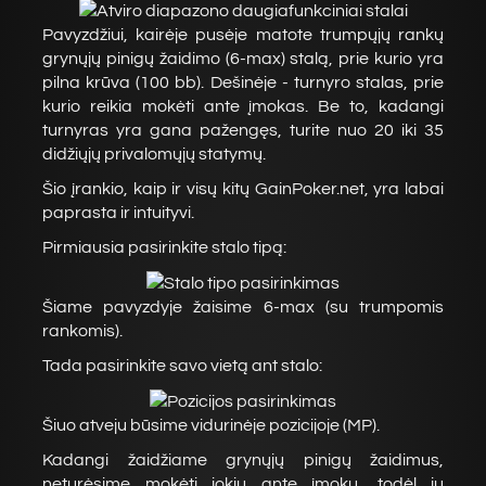
Pavyzdžiui, kairėje pusėje matote trumpųjų rankų
grynųjų pinigų žaidimo (6-max) stalą, prie kurio yra
pilna krūva (100 bb). Dešinėje - turnyro stalas, prie
kurio reikia mokėti ante įmokas. Be to, kadangi
turnyras yra gana pažengęs, turite nuo 20 iki 35
didžiųjų privalomųjų statymų.
Šio įrankio, kaip ir visų kitų GainPoker.net, yra labai
paprasta ir intuityvi.
Pirmiausia pasirinkite stalo tipą:
Šiame pavyzdyje žaisime 6-max (su trumpomis
rankomis).
Tada pasirinkite savo vietą ant stalo:
Šiuo atveju būsime vidurinėje pozicijoje (MP).
Kadangi žaidžiame grynųjų pinigų žaidimus,
neturėsime mokėti jokių ante įmokų, todėl jų