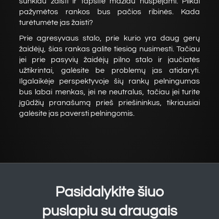
sunkiau žaisti ir tapsite mažiau nuspėjami. Pilkai
pažymėtos rankos bus pačios ribinės. Kada
turėtumėte jas žaisti?
Prie agresyvaus stalo, prie kurio yra daug gerų
žaidėjų, šias rankas galite tiesiog nusimesti. Tačiau
jei prie pasyvių žaidėjų pilno stalo ir jaučiatės
užtikrintai, galėsite be problemų jas atidaryti.
Ilgalaikėje perspektyvoje šių rankų pelningumas
bus labai menkas, jei ne neutralus, tačiau jei turite
įgūdžių pranašumą prieš priešininkus, tikriausiai
galėsite jas paversti pelningomis.
Pasidalykite šiuo
puslapiu su draugais