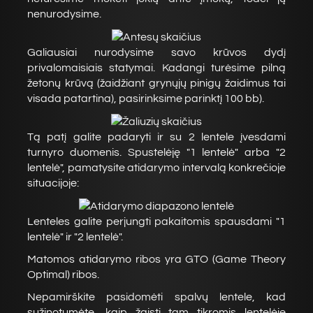
nenurodysime.
Galiausiai nurodysime savo krūvos dydį
privalomaisiais statymai. Kadangi turėsime pilną
žetonų krūvą (žaidžiant grynųjų pinigų žaidimus tai
visada patartina), pasirinksime parinktį 100 bb).
Tą patį galite padaryti ir su 2 lentele įvesdami
turnyro duomenis. Spustelėję "1 lentelė" arba "2
lentelė", pamatysite atidarymo intervalą konkrečioje
situacijoje:
Lenteles galite perjungti pakaitomis spausdami "1
lentelė" ir "2 lentelė".
Matomos atidarymo ribos yra GTO (Game Theory
Optimal) ribos.
Nepamirškite pasidomėti spalvų lentele, kad
sužinotumėte, kaip žaisti tam tikromis lentelėje