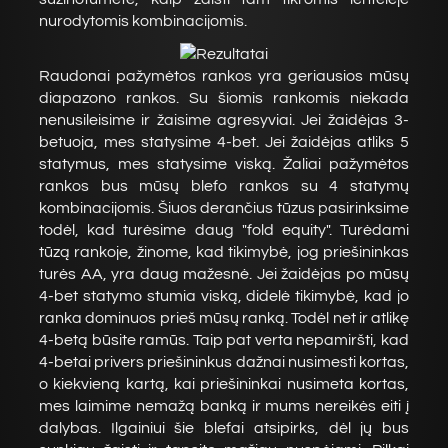
nurodytomis kombinacijomis.
Raudonai pažymėtos rankos yra geriausios mūsų
diapazono rankos. Su šiomis rankomis niekada
nenusileisime ir žaisime agresyviai. Jei žaidėjas 3-
betuoja, mes statysime 4-bet. Jei žaidėjas atliks 5
statymus, mes statysime viską. Žaliai pažymėtos
rankos bus mūsų blefo rankos su 4 statymų
kombinacijomis. Šiuos derančius tūzus pasirinksime
todėl, kad turėsime daug "fold equity". Turėdami
tūzą rankoje, žinome, kad tikimybė, jog priešininkas
turės AA, yra daug mažesnė. Jei žaidėjas po mūsų
4-bet statymo stumia viską, didelė tikimybė, kad jo
ranka dominuos prieš mūsų ranką. Todėl net ir atlikę
4-betą būsite ramūs. Taip pat verta nepamiršti, kad
4-betai privers priešininkus dažnai nusimesti kortas,
o kiekvieną kartą, kai priešininkai nusimeta kortas,
mes laimime nemažą banką ir mums nereikės eiti į
dalybas. Ilgainiui šie blefai atsipirks, dėl jų bus