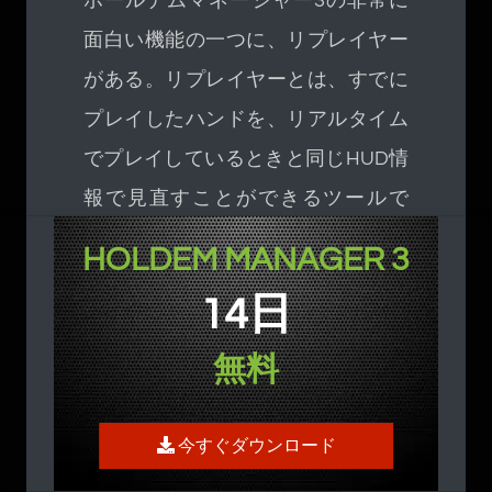
ホールデムマネージャー3の非常に
面白い機能の一つに、リプレイヤー
がある。リプレイヤーとは、すでに
プレイしたハンドを、リアルタイム
でプレイしているときと同じHUD情
報で見直すことができるツールで
す。例えば、プレイしたハンド(AA)
HOLDEM MANAGER 3
をリプレイしたいとします。どのハ
14日
ンドかは以下をご覧ください：
無料
そこで、この手の上でマウスをダブ
ルクリックして、再生プレイヤーを
今すぐダウンロード
起動します。